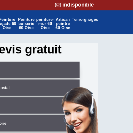
indisponible
Peinture
Peinture
peinture-
Artisan
Temoignages
açade 60
boiserie
mur 60
peintre
Oise
60 Oise
Oise
60 Oise
evis gratuit