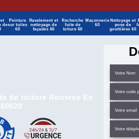
et
Peinture
Ravalement et
Recherche
Maçonnerie
Nettoyage et
e de
sur tuiles
nettoyage de
fuite de
60
pose de
f
0
60
façades 60
toiture 60
gouttières 60
D
te de toiture Rouvres En
 60620