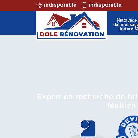
indisponible
indisponible
Nettoyage 
démoussag
toiture 6
Expert en recherche de fui
Multien