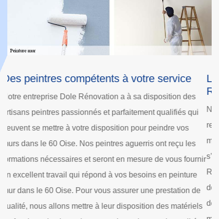
La gratuité du déplacement avec Dole
D
Rénovation
Si
Notre entreprise Dole Rénovation est en mesure de
me
redonner de la valeur à votre maison ; d’apporter une
pe
meilleure esthétique à vos murs dans le 60 Oise. Et pour
pr
s’occuper de cette tâche ; notre entreprise Dole
ir
en
Rénovation propose de se déplacer gratuitement à votre
de
domicile. Nous proposons cela pour alléger les dépenses
e
se
de notre clientèle dans le 60 Oise. Le transport des
ls
pe
matériels, des produits et des peintures que nous allons