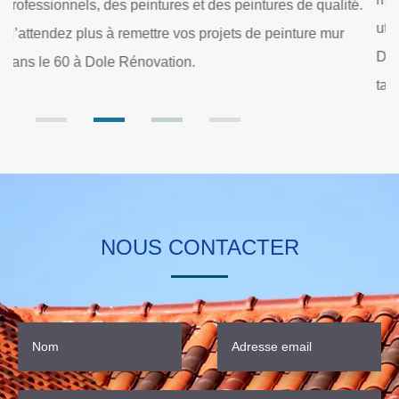
l’
utiliser sera également à la charge de notre entreprise
im
Dole Rénovation. Et cette gratuité de service reste valable
R
tant que vous vous trouvez dans le 60 Oise.
NOUS CONTACTER