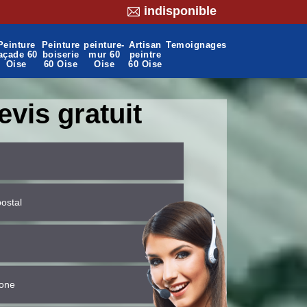
indisponible
Peinture
Peinture
peinture-
Artisan
Temoignages
açade 60
boiserie
mur 60
peintre
Oise
60 Oise
Oise
60 Oise
evis gratuit