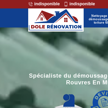
indisponible
indisponible
Nettoyage 
démoussag
toiture 6
Spécialiste du démoussage
Rouvres En Mu