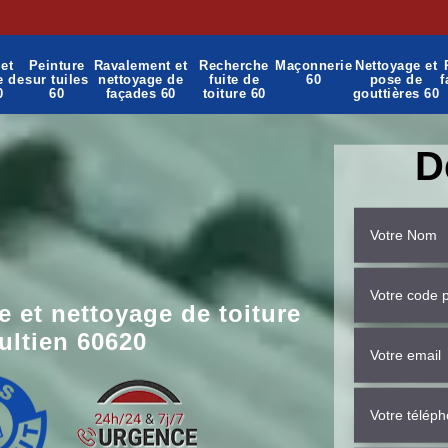
et
Peinture
Ravalement et
Recherche
Maçonnerie
Nettoyage et
e de
sur tuiles
nettoyage de
fuite de
60
pose de
f
0
60
façades 60
toiture 60
gouttières 60
D
 et nettoyage de toiture
ltien 60620