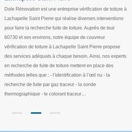
Lachapelle Saint Pierre
ture à
Les opérations de recherche des fuites au niveau de la
tions
toiture sont très importantes. En fait, il est nécessaire de l
réaliser pour prévenir les dégradations supplémentaires 
niveau de la partie supérieure de l'immeuble. Ensuite, les
ose
travaux sont nécessaires pour l'économie d'argent à long
xperts
terme. Les dégradations peuvent être identifiées
rapidement et cela va permettre d'éviter les réparations
plus coûteuses à l'avenir. Dole Rénovation se charge de
travaux et il est à noter qu'il établit un devis totalement
gratuit et sans engagement.