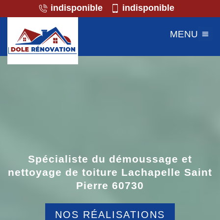
indisponible
indisponible
MENU
Spécialiste du démoussage et
nettoyage de toiture Lachapelle Saint
Pierre 60730
NOS RÉALISATIONS