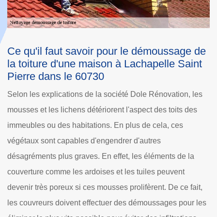
le démoussage de
Le nettoyage de la toiture d'
Lachapelle Saint
Lachapelle Saint Pierre : la ré
comme mot d'ordre
 Dole Rénovation, les
Effectuer le nettoyage de la toiture est i
aspect des toits des
l'élimination des détritus qui s'accumulen
us de cela, ces
savoir que cela n'apporte pas beaucoup
 d'autres
les opérations sont faites régulièrement. 
 les éléments de la
périodes où doivent se faire les travaux.
s tuiles peuvent
faut que les couvreurs professionnels soi
olifèrent. De ce fait,
fin du printemps en prévision de l'arrivée
s démoussages pour les
il faut aussi faire appel aux professionne