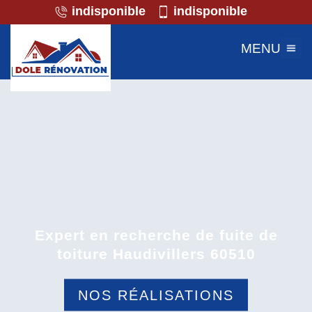
indisponible
indisponible
MENU
Expert en recherche de fuite de
toiture Haudivillers 60510
NOS RÉALISATIONS