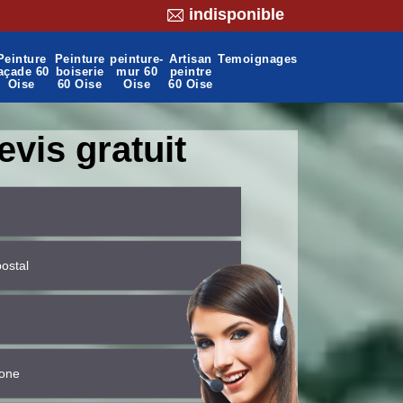
indisponible
Peinture
Peinture
peinture-
Artisan
Temoignages
açade 60
boiserie
mur 60
peintre
Oise
60 Oise
Oise
60 Oise
evis gratuit