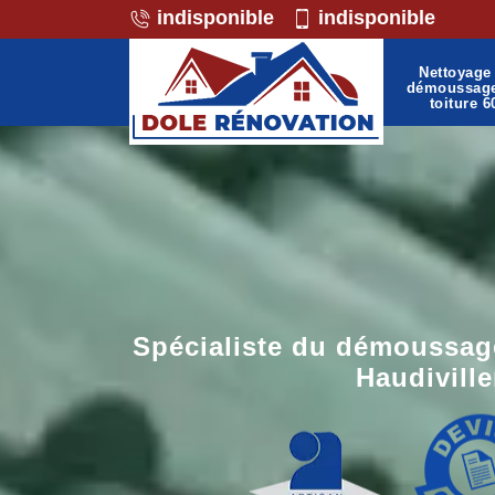
indisponible
indisponible
Nettoyage 
démoussag
toiture 6
Spécialiste du démoussage
Haudiville