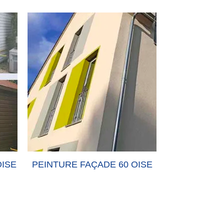
60 OISE
PEINTURE-MUR 60 OISE
PEINT