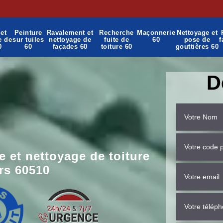
et
Peinture
Ravalement et
Recherche
Maçonnerie
Nettoyage et
e de
sur tuiles
nettoyage de
fuite de
60
pose de
f
0
60
façades 60
toiture 60
gouttières 60
D
 et nettoyage de toiture
rs 60510