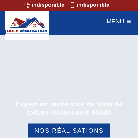
indisponible
indisponible
MENU
Expert en recherche de fuite de
toiture Golancourt 60640
NOS RÉALISATIONS