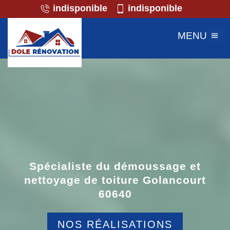
indisponible
indisponible
MENU
Spécialiste du démoussage et
nettoyage de toiture Golancourt
60640
NOS RÉALISATIONS