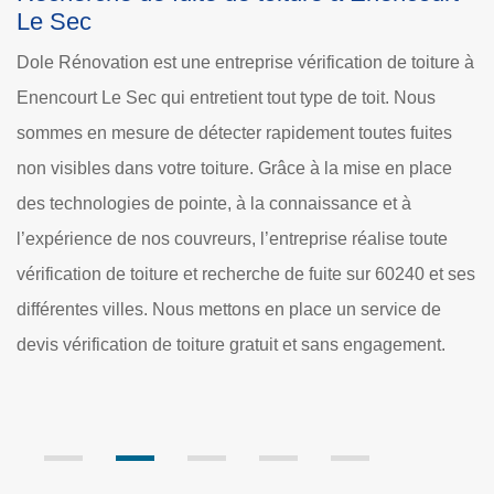
Enencourt Le Sec et ses environs
ure à
Si votre toiture présente des risques de dommages ou de
dégâts, Dole Rénovation propose de réaliser une
es
vérification de votre toiture. Couvreur vérification de toiture
ce
à Enencourt Le Sec, notre entreprise présente des service
pour chercher la présence d’éventuelles fuites, des
te
dommages qui peuvent être sur votre toit. Au service de
t ses
toute demande, nous faisons des interventions pour tout
e
60240 et ses villes. Nous mettons en place des méthodes
.
efficaces et un devis gratuit.