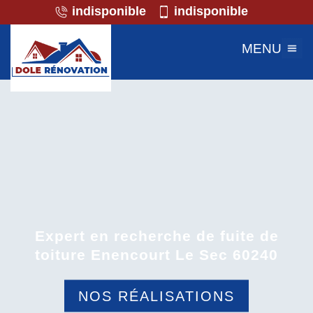
indisponible
indisponible
MENU
Expert en recherche de fuite de
toiture Enencourt Le Sec 60240
NOS RÉALISATIONS