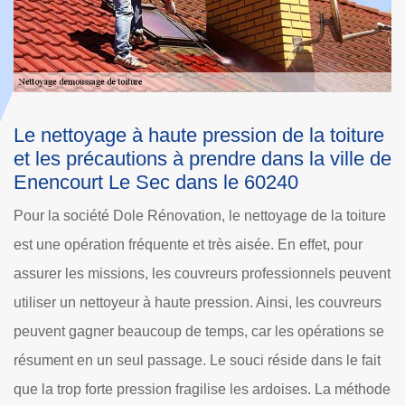
e
Le nettoyage de la toiture d'une maison à
L
de
Enencourt Le Sec dans le 60240 : la
t
sécurité avant tout
l
re
Les Administrations publiques responsables des contrôles
Il
des conditions de travail peuvent exiger aux entreprises
pa
nt
comme la société Dole Rénovation de fournir des
to
s
équipements de protection individuelle ou EPI aux
ch
e
couvreurs. En effet, la dangerosité des opérations de
ut
t
nettoyage de la toiture des maisons ou des immeubles
cl
ode
n'est pas un secret pour personne. D'après les explications
ar