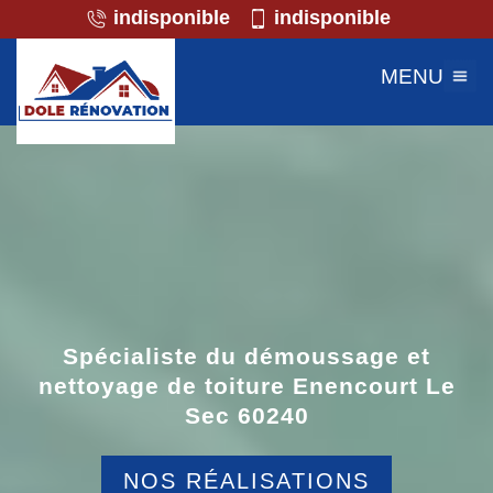
indisponible
indisponible
MENU
Spécialiste du démoussage et
nettoyage de toiture Enencourt Le
Sec 60240
NOS RÉALISATIONS