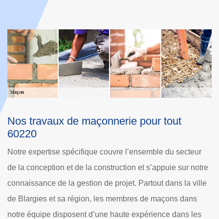
Dole Rénovation et la mise en place des
cloisons à Blargies dans le 60220 et ses
environs
r
Dans une maison, il est possible qu'il y ait une multitude de
tre
grandes salles. Les propriétaires peuvent décider de
lle
procéder à leur séparation pour en créer de plus petites.
Dans ce cas, il est nécessaire de mettre en place des
s