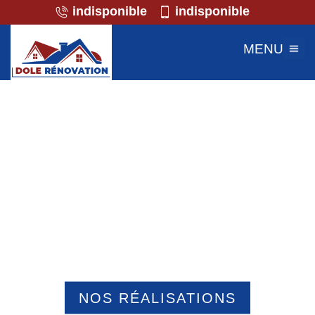
indisponible
indisponible
MENU
Professionnel de la maçonnerie
Blargies 60220
NOS RÉALISATIONS