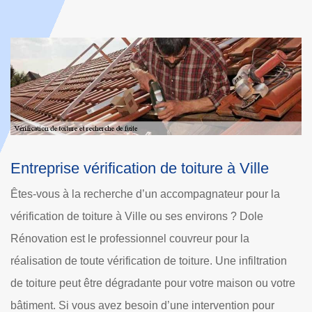
lle
Entreprise vérification de toiture à Ville
ur la
Couvreur vérification de toiture à Ville, Dole Rénovat
le
est un professionnel 60400 qui organise des interven
pour assurer l’étanchéité et la tenue de chaque toiture
ltration
Nous faisons des travaux fiables et durables. En activ
 ou votre
sur tout le département, nous veillons à ce que chaqu
 pour
demande de vérification de toiture soit assurée avec