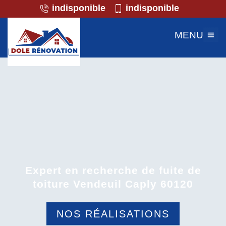
indisponible
indisponible
MENU
Expert en recherche de fuite de
toiture Vendeuil Caply 60120
NOS RÉALISATIONS