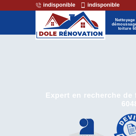
indisponible
indisponible
Nettoyage 
démoussag
toiture 6
Expert en recherche de f
604