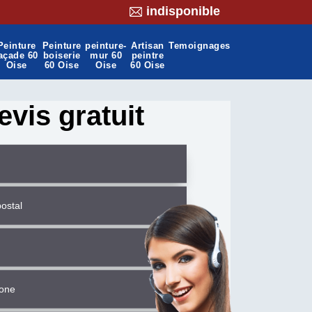
indisponible
Peinture
Peinture
peinture-
Artisan
Temoignages
açade 60
boiserie
mur 60
peintre
Oise
60 Oise
Oise
60 Oise
evis gratuit