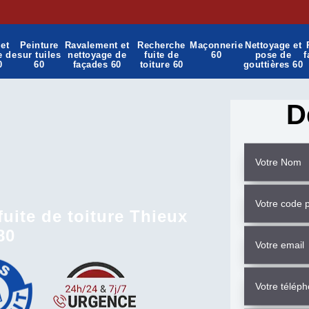
et
Peinture
Ravalement et
Recherche
Maçonnerie
Nettoyage et
e de
sur tuiles
nettoyage de
fuite de
60
pose de
f
0
60
façades 60
toiture 60
gouttières 60
D
uite de toiture Thieux
80