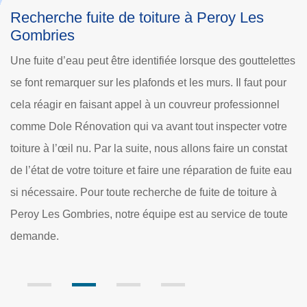
Recherche de fuite de toiture à Peroy Les
Gombries
ttes
La recherche de fuite sur la toiture doit être réalisée avant
our
la saison de pluie pour que votre toit soit étanche. Il faut
l
ainsi détecter les infiltrations et adopter le bon dépannage
re
pour assurer la tenue du toit. En effet, l’eau de pluie et la
tat
moisissure ainsi que les détritus peuvent s’infiltrer à travers
 eau
la toiture. Au service d’une vérification de toiture et
recherche de fuite à Peroy Les Gombries, Dole Rénovation
ute
est un professionnel dans le domaine de la toiture qui
s’occupe de votre demande.