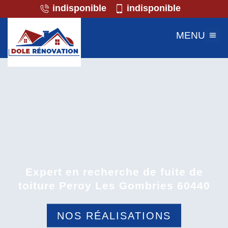
indisponible
indisponible
MENU
Expert en recherche de fuite de
toiture Peroy Les Gombries 60440
NOS RÉALISATIONS