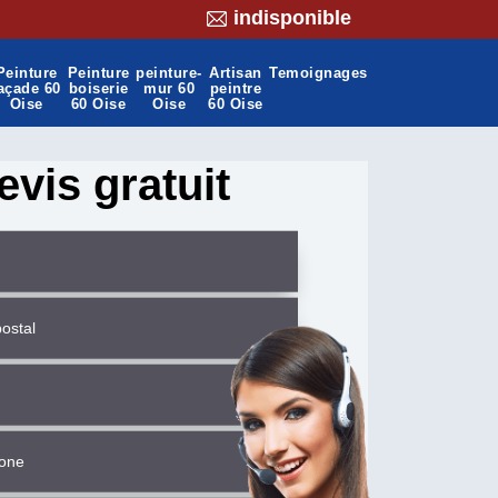
indisponible
Peinture
Peinture
peinture-
Artisan
Temoignages
açade 60
boiserie
mur 60
peintre
Oise
60 Oise
Oise
60 Oise
evis gratuit