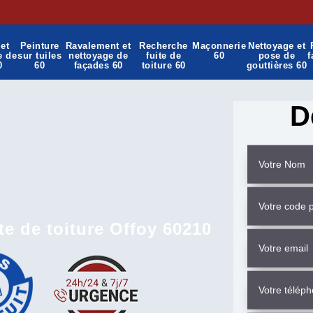
et
Peinture
Ravalement et
Recherche
Maçonnerie
Nettoyage et
e de
sur tuiles
nettoyage de
fuite de
60
pose de
f
0
60
façades 60
toiture 60
gouttières 60
D
te de toiture Offoy 60210