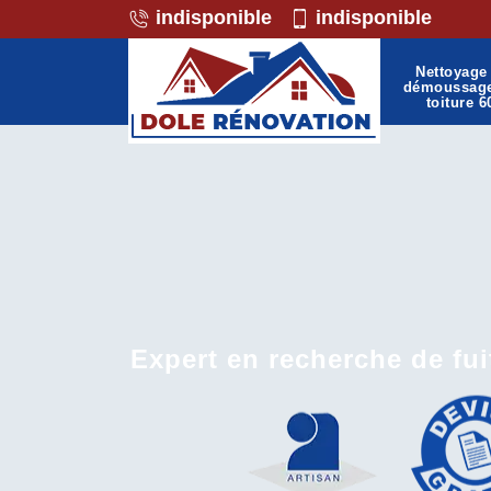
indisponible
indisponible
Nettoyage 
démoussag
toiture 6
Expert en recherche de fui