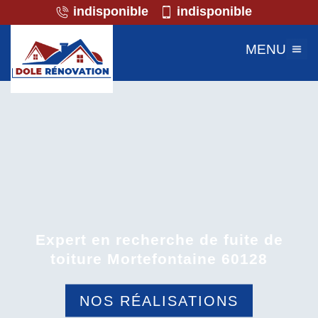
indisponible
indisponible
MENU
Expert en recherche de fuite de
toiture Mortefontaine 60128
NOS RÉALISATIONS