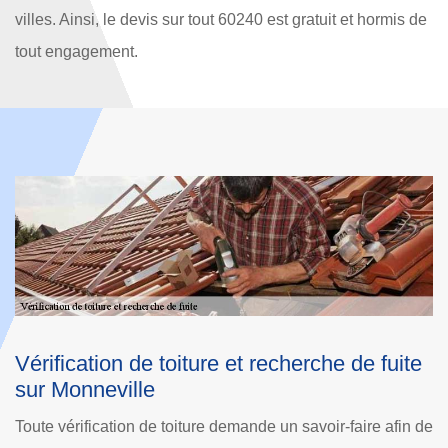
villes. Ainsi, le devis sur tout 60240 est gratuit et hormis de
tout engagement.
e
Les méthodes de recherche des fuites de
T
toit à Monneville
M
 de
Les travaux de recherche de fuite de toiture se font de
Si