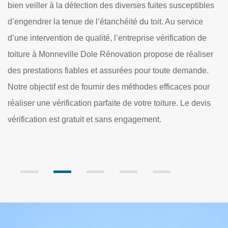
s
différentes manières. En fait, il est nécessaire de faire des
de
tests de fumée. Ensuite, des colorants peuvent aussi être
pr
utilisés pour éviter d'oublier des fuites. Dans certains cas, il
d’
r
faut réaliser des travaux de tests par pression. Cela
Gr
consiste à appliquer de l'air pressurisé sur la toiture pour la
no
simulation des conditions météorologiques. Dole
ré
Rénovation peut se proposer pour effectuer les travaux et il
vi
est à rappeler qu'il établit un devis totalement gratuit et
gr
sans engagement.