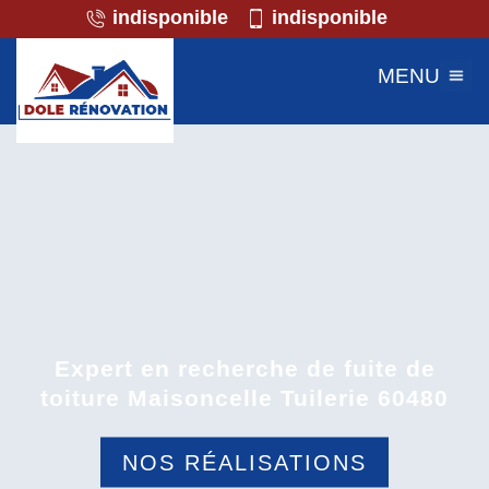
indisponible
indisponible
MENU
Expert en recherche de fuite de
toiture Maisoncelle Tuilerie 60480
NOS RÉALISATIONS