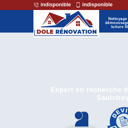
indisponible
indisponible
Nettoyage 
démoussag
toiture 6
Expert en recherche de
Saulcho