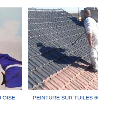
SE
PEINTURE SUR TUILES 60
RECHERC
TOI