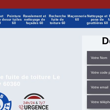
et
Peinture
Ravalement et
Recherche
Maçonnerie
Nettoyage et
e de
sur tuiles
nettoyage de
fuite de
60
pose de
f
0
60
façades 60
toiture 60
gouttières 60
D
 fuite de toiture Le
y 60360