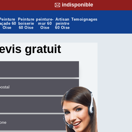
indisponible
Peinture
Peinture
peinture-
Artisan
Temoignages
açade 60
boiserie
mur 60
peintre
Oise
60 Oise
Oise
60 Oise
evis gratuit