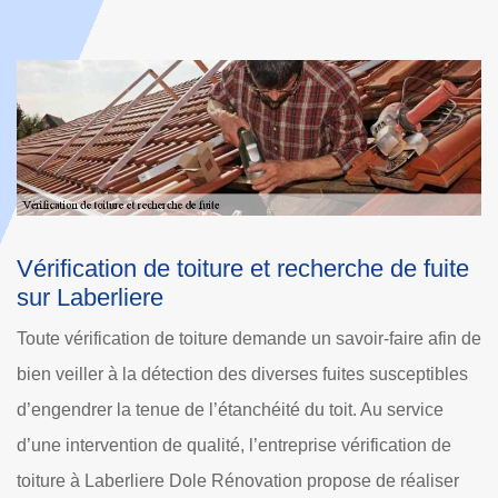
de fuite
Devis vérification de toiture à Laberlier
Votre toit risque-t-il d’une présence de fuite d’eau,
ire afin de
d’infiltration d’eau ? Entreprise vérification de toiture
sceptibles
Laberliere, Dole Rénovation est un professionnel qui
ervice
assure toute intervention pour le dépannage et vérifi
ation de
de toiture et recherche de fuite 60310. Si vous avez 
réaliser
de connaître le tarif vérification de toiture, faites votre