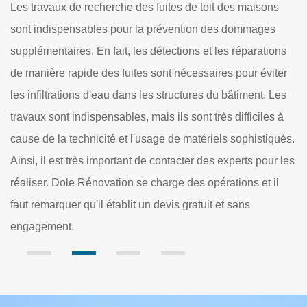
ons
Si votre toiture présente des risques de dommages ou de
es
dégâts, Dole Rénovation propose de réaliser une
ions
vérification de votre toiture. Couvreur vérification de toitur
iter
à Houdancourt, notre entreprise présente des services
. Les
pour chercher la présence d’éventuelles fuites, des
es à
dommages qui peuvent être sur votre toit. Au service de
iqués.
toute demande, nous faisons des interventions pour tout
ur les
60710 et ses villes. Nous mettons en place des méthode
 il
efficaces et un devis gratuit.