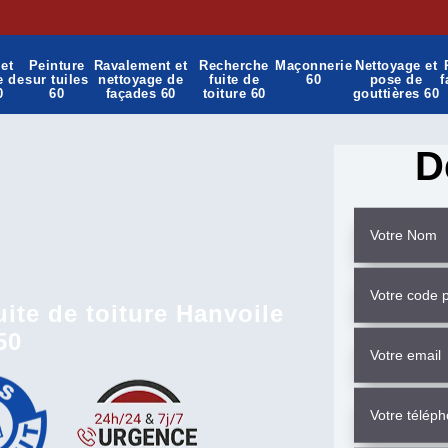
et
Peinture
Ravalement et
Recherche
Maçonnerie
Nettoyage et
e de
sur tuiles
nettoyage de
fuite de
60
pose de
f
0
60
façades 60
toiture 60
gouttières 60
D
ite de toiture Hanvoile
50