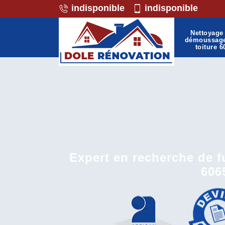
indisponible
indisponible
Nettoyage 
démoussag
toiture 6
Expert en recherche de fu
606