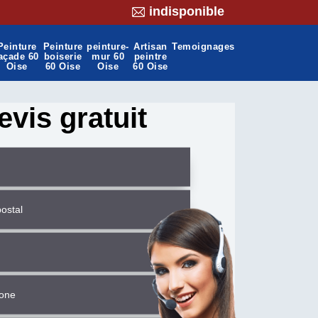
indisponible
Peinture
Peinture
peinture-
Artisan
Temoignages
açade 60
boiserie
mur 60
peintre
Oise
60 Oise
Oise
60 Oise
evis gratuit