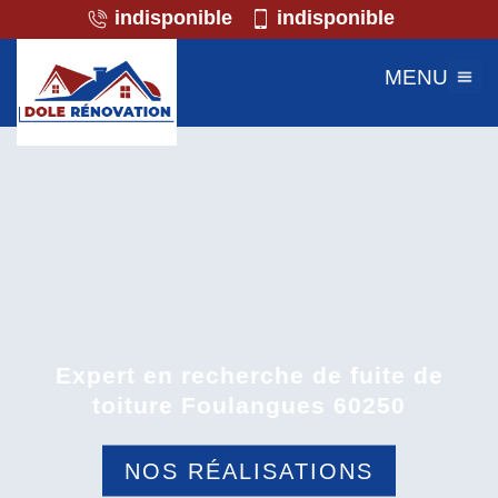
indisponible
indisponible
MENU
Expert en recherche de fuite de
toiture Foulangues 60250
NOS RÉALISATIONS