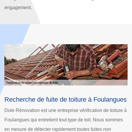
engagement.
es
Les travaux de recherche des fuites de toit
à Foulangues
e à
V
Les travaux de recherche des fuites de toit des maisons
s
d
sont indispensables pour la prévention des dommages
F