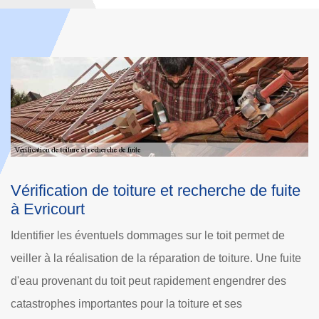
e
Devis vérification de toiture à Evricourt
R
Afin de disposer une toiture de qualité au cours du temps, il
La
est important qu’elle soit loin des risques d’infiltration et de
la
e
fuite d’eau. Couvreur vérification de toiture à Evricourt,
ai
Dole Rénovation est une entreprise vérification de toiture
po
60310 au service de toute demande et de tout projet.
mo