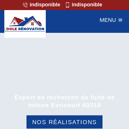
indisponible
indisponible
MENU
Expert en recherche de fuite de
toiture Evricourt 60310
NOS RÉALISATIONS