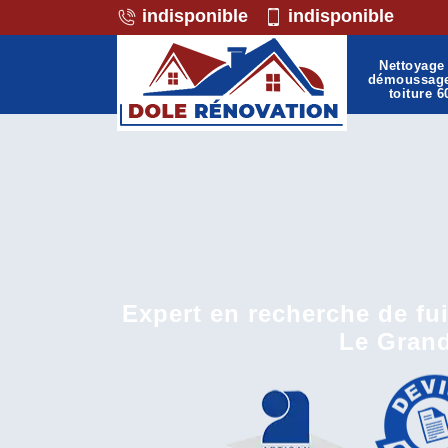
indisponible
indisponible
Nettoyage 
démoussag
toiture 6
Expert en recherche de fui
Le Gran