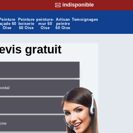
indisponible
Peinture
Peinture
peinture-
Artisan
Temoignages
açade 60
boiserie
mur 60
peintre
Oise
60 Oise
Oise
60 Oise
evis gratuit