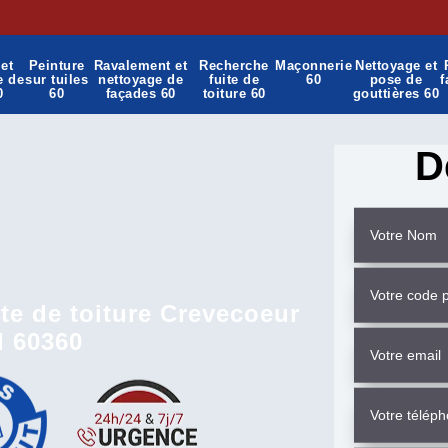
et
Peinture
Ravalement et
Recherche
Maçonnerie
Nettoyage et
e de
sur tuiles
nettoyage de
fuite de
60
pose de
f
0
60
façades 60
toiture 60
gouttières 60
D
te de toiture Crevecoeur
d 60360