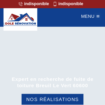
indisponible
indisponible
MENU
Expert en recherche de fuite de
toiture Breuil Le Vert 60600
NOS RÉALISATIONS