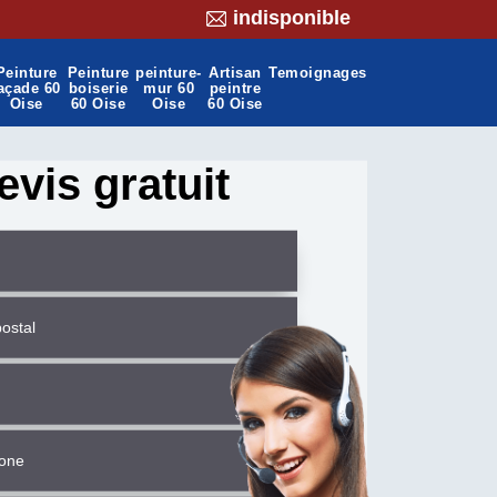
indisponible
Peinture
Peinture
peinture-
Artisan
Temoignages
açade 60
boiserie
mur 60
peintre
Oise
60 Oise
Oise
60 Oise
evis gratuit