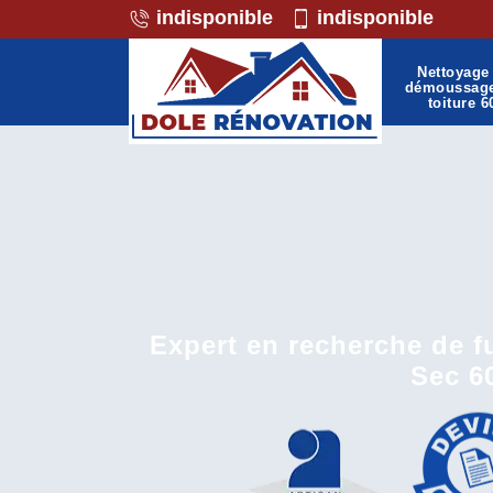
indisponible
indisponible
Nettoyage 
démoussag
toiture 6
Expert en recherche de fu
Sec 6