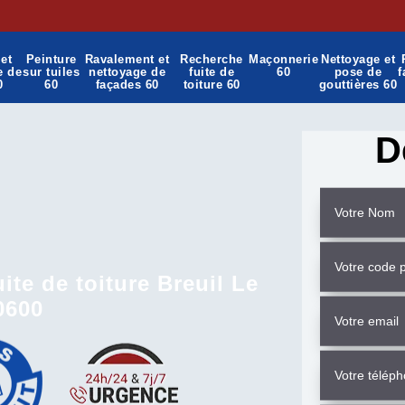
et
Peinture
Ravalement et
Recherche
Maçonnerie
Nettoyage et
e de
sur tuiles
nettoyage de
fuite de
60
pose de
f
0
60
façades 60
toiture 60
gouttières 60
D
ite de toiture Breuil Le
0600