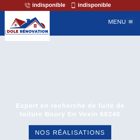
indisponible
indisponible
MENU
Expert en recherche de fuite de
toiture Boury En Vexin 60240
NOS RÉALISATIONS