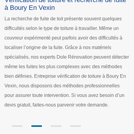
toit à Boury En Vexin
lques
Les travaux de recherche de fuite de toiture se font de
e un
différentes manières. En fait, il est nécessaire de faire 
tés à
tests de fumée. Ensuite, des colorants peuvent aussi êt
utilisés pour éviter d'oublier des fuites. Dans certains cas
détecter
faut réaliser des travaux de tests par pression. Cela
hodes
consiste à appliquer de l'air pressurisé sur la toiture pou
oury En
simulation des conditions météorologiques. Dole
lles
Rénovation peut se proposer pour effectuer les travaux e
n d’un
est à rappeler qu'il établit un devis totalement gratuit et
sans engagement.