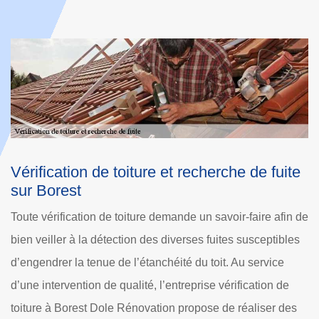
herche de fuite
Couvreur vérification de toiture 
Si votre toit a besoin d’une vérification pou
 savoir-faire afin de
d’éventuelle fuite de toit, {client] est une ent
fuites susceptibles
vérification de toiture à Borest. Notre objecti
toit. Au service
couvreur est de veiller à faire une interventi
e vérification de
professionnelle pour veiller à ce que votre to
se de réaliser des
toujours étanche et hors de danger. Notre 