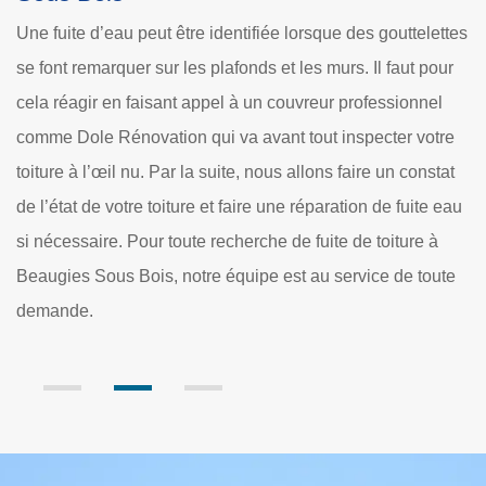
es
Active en ce qui concerne l’entretien et le traitement de
La
r
toiture, l’équipe couvreur vérification de toiture à Beaugies
di
Sous Bois chez Dole Rénovation dispose un service
co
e
adéquat à chaque demande. Nous travaillons pour cela sur
lo
t
tout type de matériaux et tout type de structure. Grâce à la
sp
au
mise en place d’une intervention adéquate à chaque
m
projet, nous faisons la recherche de fuite de toiture avec
bi
e
des moyens efficaces. Entreprise vérification de toiture à
S
Beaugies Sous Bois, l’équipe est au service de tout 60640
po
et ses villes.
de