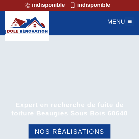
indisponible
indisponible
MENU
Expert en recherche de fuite de
toiture Beaugies Sous Bois 60640
NOS RÉALISATIONS