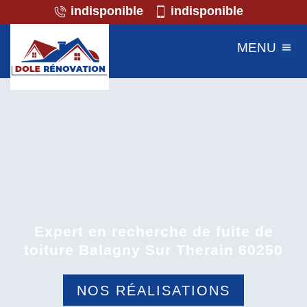
indisponible
indisponible
MENU
Expert en recherche de fuite de
toiture Balagny Sur Therain 60250
NOS RÉALISATIONS