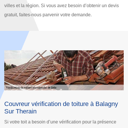
villes et la région. Si vous avez besoin d’obtenir un devis
gratuit, faites-nous parvenir votre demande.
Les travaux de recherche des fuites de toit
E
à Balagny Sur Therain
S
Les travaux de recherche des fuites de toit des maisons
Ê