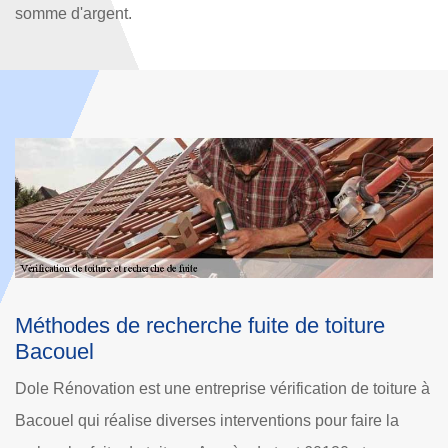
somme d'argent.
Devis vérification de toiture à Bacouel
Afin de disposer une toiture de qualité au cours du temps, il
E
e à
est important qu’elle soit loin des risques d’infiltration et de
p
fuite d’eau. Couvreur vérification de toiture à Bacouel, Dole
p