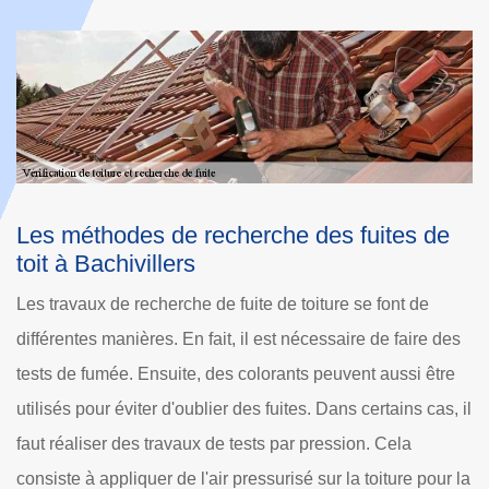
s fuites de
La préservation de la durée de vi
toiture et les travaux de recherch
fuites de toit à Bachivillers
re se font de
Les travaux de recherche des fuites de toit p
saire de faire des
trouver avec exactitude toutes les fuites. En fa
uvent aussi être
permettre d'éviter l'absence de réparation po
ans certains cas, il
détériorations. Les propriétaires sont alors é
ssion. Cela
l'affaiblissement de la structure de la toiture. I
 la toiture pour la