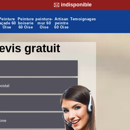
indisponible
Peinture
Peinture
peinture-
Artisan
Temoignages
açade 60
boiserie
mur 60
peintre
Oise
60 Oise
Oise
60 Oise
evis gratuit