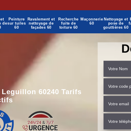
et
Peinture
Ravalement et
Recherche
Maçonnerie
Nettoyage et
e de
sur tuiles
nettoyage de
fuite de
60
pose de
f
0
60
façades 60
toiture 60
gouttières 60
D
 Leguillon 60240 Tarifs
tifs