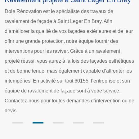
Dole Rénovation
Si vous devez offrir un atout nouveau à votre maison,
l’équipe de ravaleur à Saint Leger En Bray s’occupe de
de leur
votre demande. Afin de donner un coup de jeune à vos
murs extérieurs, nous mettons en place des méthodes e
t
des produits hautement qualifiés. Les produits que nous
hétiques
utilisons permettront un aspect minéral qui permette
er les
d’embellir les murs grâce à leur porosité et leur résistan
et son
aux diverses intempéries. Au service de tout entretien d
.
façade, Dole Rénovation est en activité pour tout 60155 
n ou de
ses villes.