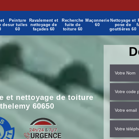
et
Peinture
Ravalement et
Recherche
Maçonnerie
Nettoyage et
e de
sur tuiles
nettoyage de
fuite de
60
pose de
f
0
60
façades 60
toiture 60
gouttières 60
D
 et nettoyage de toiture
rthelemy 60650