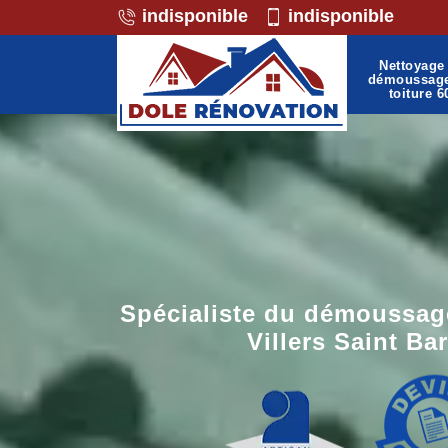
indisponible
indisponible
Nettoyage 
démoussag
toiture 6
Spécialiste du démoussage
Villers Saint Ba