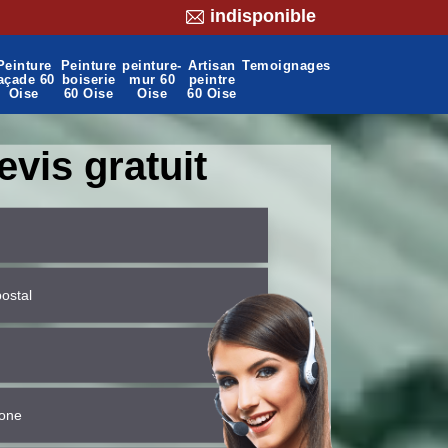
indisponible
Peinture
Peinture
peinture-
Artisan
Temoignages
açade 60
boiserie
mur 60
peintre
Oise
60 Oise
Oise
60 Oise
evis gratuit