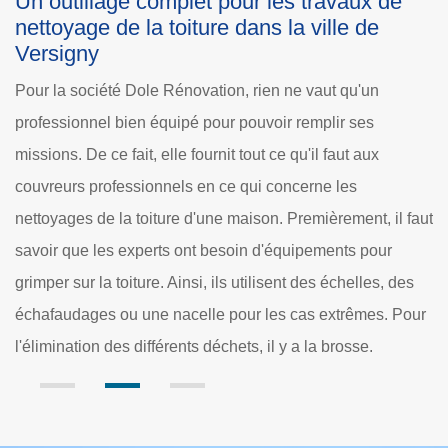
Les techniques des couvreurs pour
L
nettoyer la toiture dans la ville de Versigny
n
v
Les couvreurs ont le large choix en ce qui concerne les
S
méthodes et les techniques de nettoyage de la toiture.
e
Premièrement, il y a l'utilisation des nettoyeurs à haute
d
pression qui est réputée être très efficace. En plus de cela,
p
les professionnels ne dépenseront pas beaucoup de
aut
v
temps. Ensuite, il y a l'usage d'une brosse qui va préserver
qu
l'état des tuiles et des ardoises. Cette opération peut
p
prendre un peu plus de temps aux couvreurs
ur
l
professionnels.
t