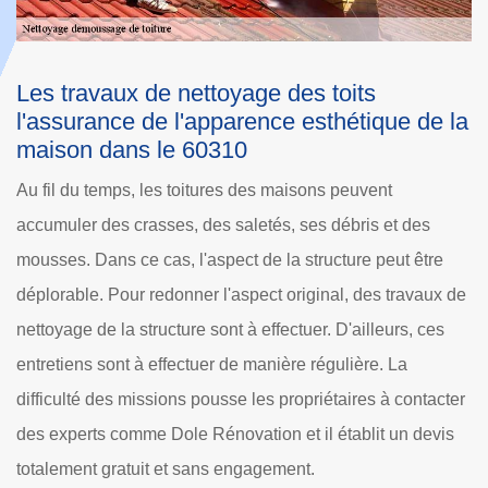
Dole Rénovation : le couvreur qui peut
e la
effectuer les travaux de démoussage des
toits
Les végétations qui peuvent se développer au niveau des
toits des maisons sont particulièrement nombreuses. En
re
fait, leur présence entraîne des soucis de rétention d'eau.
ux de
De ce fait, il est nécessaire de réaliser des travaux de
es
démoussage pour pouvoir les éliminer. Dans ce cas, il faut
d'abord se rappeler que les missions sont difficiles. Ainsi,
acter
le recours aux compétences d'un professionnel est
vis
indispensable. Il établit aussi un devis totalement gratuit et
sans engagement. Pour les compléments d'information, il