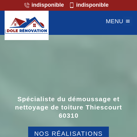
indisponible
indisponible
MENU
Spécialiste du démoussage et
nettoyage de toiture Thiescourt
60310
NOS RÉALISATIONS