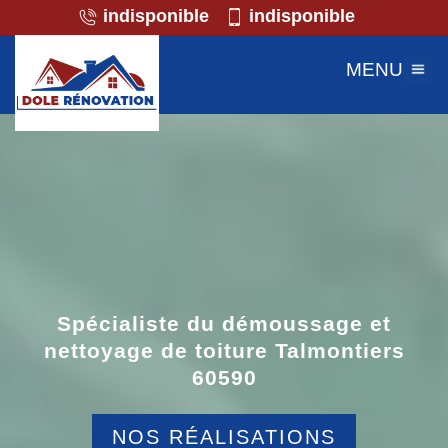
indisponible
indisponible
MENU
Spécialiste du démoussage et
nettoyage de toiture Talmontiers
60590
NOS RÉALISATIONS