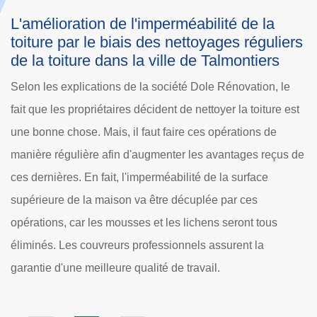
Les techniques des couvreurs pour
L
rs
nettoyer la toiture dans la ville de
T
Talmontiers
a
Les couvreurs ont le large choix en ce qui concerne les
L
st
méthodes et les techniques de nettoyage de la toiture.
d
Premièrement, il y a l'utilisation des nettoyeurs à haute
c
 de
pression qui est réputée être très efficace. En plus de cela,
é
les professionnels ne dépenseront pas beaucoup de
c
temps. Ensuite, il y a l'usage d'une brosse qui va préserver
n
l'état des tuiles et des ardoises. Cette opération peut
n
prendre un peu plus de temps aux couvreurs
d
professionnels.
t
é