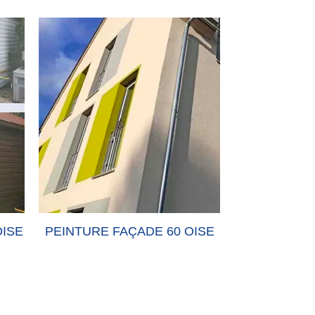
E
PEINTURE FAÇADE 60 OISE
PEINTURE-MU