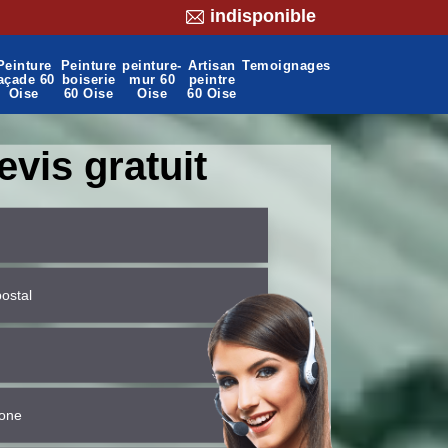
indisponible
Peinture
Peinture
peinture-
Artisan
Temoignages
açade 60
boiserie
mur 60
peintre
Oise
60 Oise
Oise
60 Oise
evis gratuit