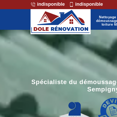
indisponible
indisponible
Nettoyage 
démoussag
toiture 6
Spécialiste du démoussage
Sempign