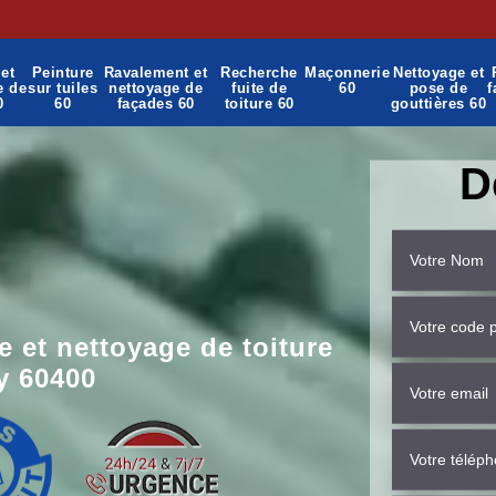
et
Peinture
Ravalement et
Recherche
Maçonnerie
Nettoyage et
e de
sur tuiles
nettoyage de
fuite de
60
pose de
f
0
60
façades 60
toiture 60
gouttières 60
D
 et nettoyage de toiture
y 60400