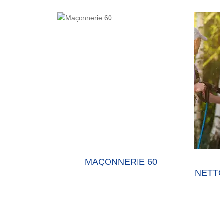
0 OISE
MAÇONNERIE 60
RA
NETTOYA