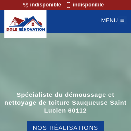
indisponible
indisponible
MENU
Spécialiste du démoussage et
nettoyage de toiture Sauqueuse Saint
Lucien 60112
NOS RÉALISATIONS