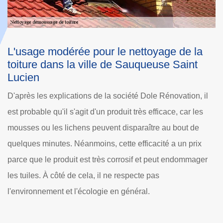
a
Les techniques de travail des couvreurs
professionnels pour le nettoyage de la
toiture à Sauqueuse Saint Lucien dans le
60112
il
Les couvreurs professionnels qui travaillent pour le compte
s
de la société Dole Rénovation utilisent de techniques bien
rodées pour l'efficacité des nettoyages de la maison.
Premièrement, ils travaillent toujours en équipe. Cela est
er
lié directement à la dangerosité des opérations à faire.
Pour poursuivre, ils utilisent des équipements de protection
individuelle ou EPI comme les harnais de sécurité pour se
protéger. Pour finir, en ce qui concerne l'accession au toit,