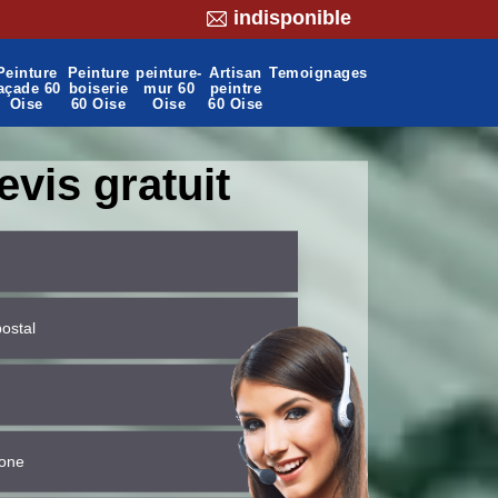
indisponible
Peinture
Peinture
peinture-
Artisan
Temoignages
açade 60
boiserie
mur 60
peintre
Oise
60 Oise
Oise
60 Oise
evis gratuit