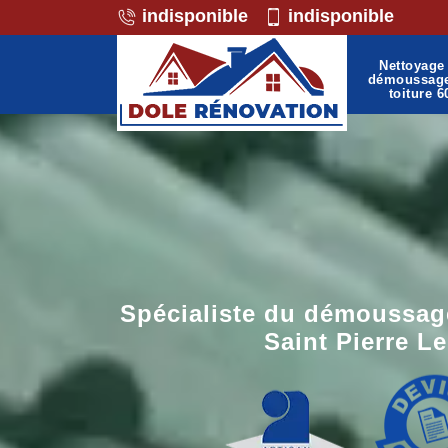
indisponible
indisponible
Nettoyage 
démoussag
toiture 6
Spécialiste du démoussage
Saint Pierre Le