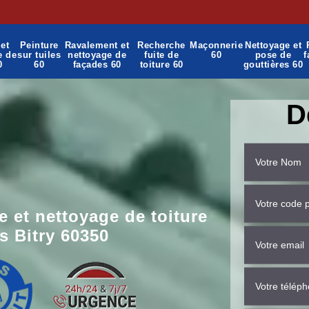
et
Peinture
Ravalement et
Recherche
Maçonnerie
Nettoyage et
e de
sur tuiles
nettoyage de
fuite de
60
pose de
f
0
60
façades 60
toiture 60
gouttières 60
D
 et nettoyage de toiture
s Bitry 60350