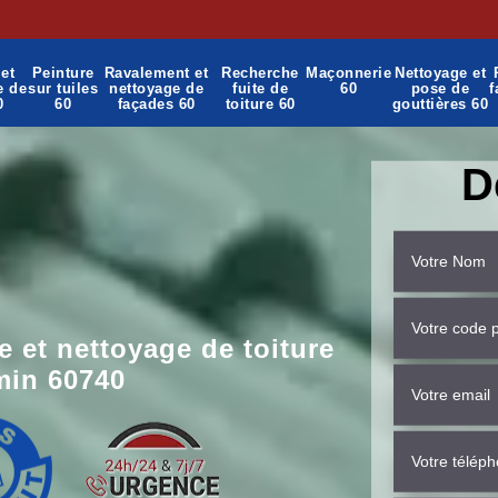
et
Peinture
Ravalement et
Recherche
Maçonnerie
Nettoyage et
e de
sur tuiles
nettoyage de
fuite de
60
pose de
f
0
60
façades 60
toiture 60
gouttières 60
D
 et nettoyage de toiture
min 60740