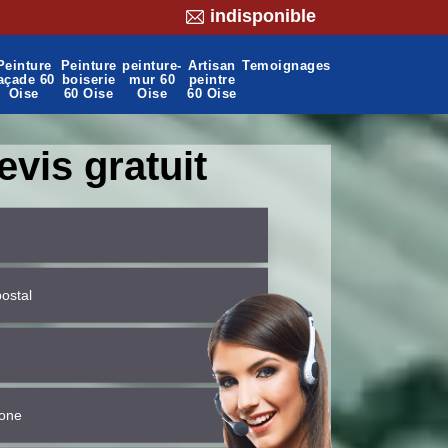
indisponible
Peinture
Peinture
peinture-
Artisan
Temoignages
açade 60
boiserie
mur 60
peintre
Oise
60 Oise
Oise
60 Oise
evis gratuit