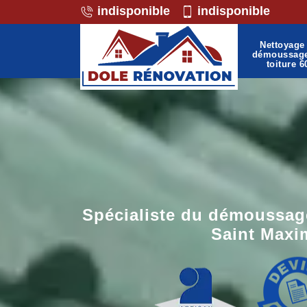
indisponible
indisponible
Nettoyage 
démoussag
toiture 6
Spécialiste du démoussage
Saint Maxi