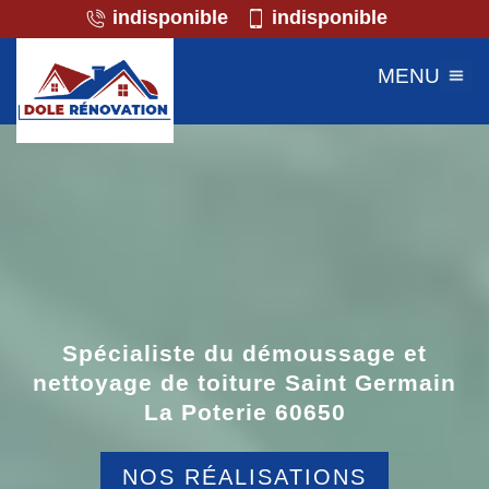
indisponible
indisponible
MENU
Spécialiste du démoussage et
nettoyage de toiture Saint Germain
La Poterie 60650
NOS RÉALISATIONS