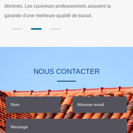
accentué par la hauteur où se trouve la structure.
él
d'
NOUS CONTACTER