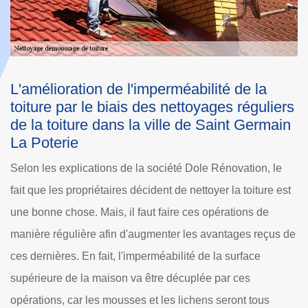
Les facteurs qui peuvent rendre très
C
rs
dangereux le nettoyage de la toiture d'une
l
n
maison à Saint Germain La Poterie dans le
P
60650
S
Selon les explications de la société Dole Rénovation, il ne
mo
t
faut en aucun cas oublier que tout travail qui s'effectue au
i
niveau de la toiture n'est pas sans risque. Cela est valable
v
de
pour les travaux de nettoyage et de démoussage de la
d
surface supérieure de la maison. En effet, cette
c
dangerosité est due à l'existence de la pente ce qui tend à
de
rendre glissante la toiture. Pour poursuivre, le danger est
l