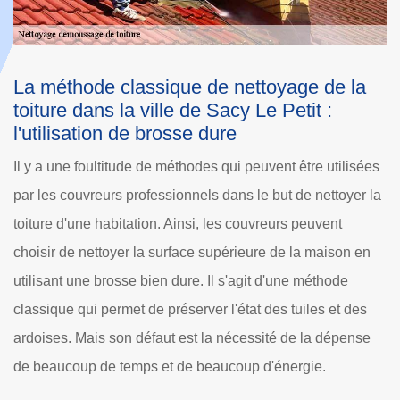
a
Dole Rénovation : le couvreur qui peut
effectuer les travaux de démoussage des
toits
ées
Les végétations qui peuvent se développer au niveau des
 la
toits des maisons sont particulièrement nombreuses. En
fait, leur présence entraîne des soucis de rétention d'eau.
n
De ce fait, il est nécessaire de réaliser des travaux de
démoussage pour pouvoir les éliminer. Dans ce cas, il faut
s
d'abord se rappeler que les missions sont difficiles. Ainsi,
e
le recours aux compétences d'un professionnel est
indispensable. Il établit aussi un devis totalement gratuit et
sans engagement. Pour les compléments d'information, il