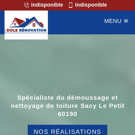
indisponible
indisponible
MENU
Spécialiste du démoussage et
nettoyage de toiture Sacy Le Petit
60190
NOS RÉALISATIONS