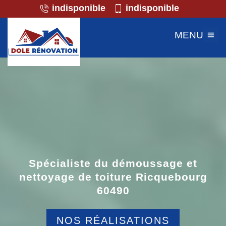
indisponible
indisponible
MENU
Spécialiste du démoussage et
nettoyage de toiture Ricquebourg
60490
NOS RÉALISATIONS