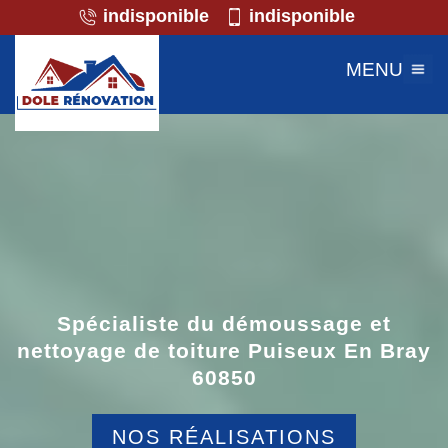
indisponible
indisponible
MENU
Spécialiste du démoussage et
nettoyage de toiture Puiseux En Bray
60850
NOS RÉALISATIONS