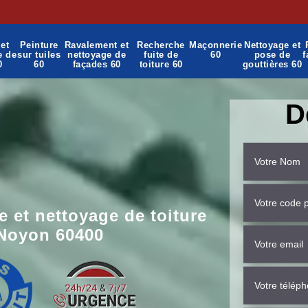
et
Peinture
Ravalement et
Recherche
Maçonnerie
Nettoyage et
e de
sur tuiles
nettoyage de
fuite de
60
pose de
f
0
60
façades 60
toiture 60
gouttières 60
D
 et nettoyage de toiture
 Noyon 60400