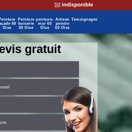
indisponible
Peinture
Peinture
peinture-
Artisan
Temoignages
açade 60
boiserie
mur 60
peintre
Oise
60 Oise
Oise
60 Oise
evis gratuit