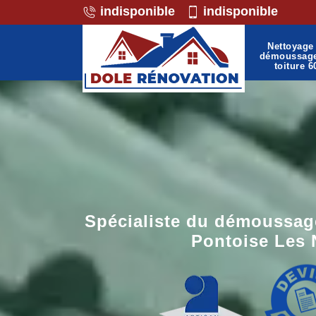
indisponible
indisponible
Nettoyage 
démoussag
toiture 6
Spécialiste du démoussage
Pontoise Les